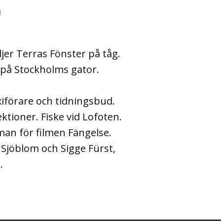
l
jer Terras Fönster på tåg.
 på Stockholms gator.
iförare och tidningsbud.
ektioner. Fiske vid Lofoten.
an för filmen Fängelse.
i Sjöblom och Sigge Fürst,
.