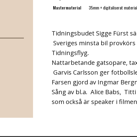
Mastermaterial
35mm + digitaliserat materia
Tidningsbudet Sigge Fürst säl
Sveriges minsta bil provkörs
Tidningsflyg.
Nattarbetande gatsopare, tax
Garvis Carlsson ger fotbollsl
Farsen gjord av Ingmar Bergm
Sång av bl.a. Alice Babs, Titt
som också är speaker i filmen